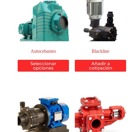
Autocebantes
Blackline
Seleccionar
Añadir a
opciones
cotización