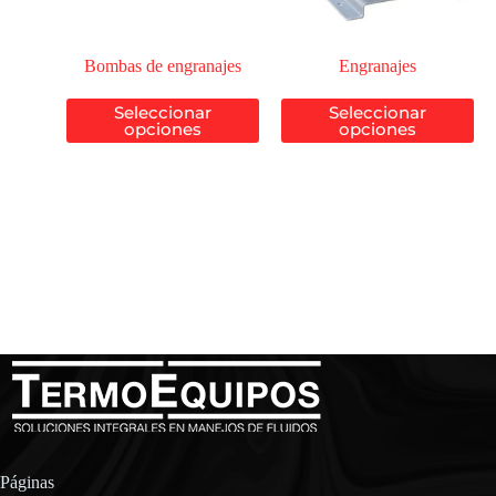
Bombas de engranajes
Engranajes
Seleccionar
Seleccionar
opciones
opciones
Páginas