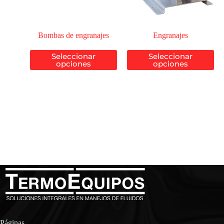
Bombas de engranajes
Engranajes
Seleccionar
Seleccionar
opciones
opciones
Páginas